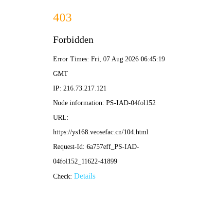
韩国电影网
韩流影视 · 热播无限
🏠 首页
🎬 电影
📺 韩剧
🎤 综艺
✨ 动漫
王国第
恶鬼
三季
running
两天一
寄生虫
鱿鱼游戏第二季
man
夜第四
2026
季
🔥 正在热播
更多 >